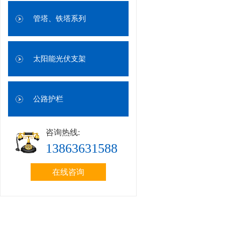
管塔、铁塔系列
太阳能光伏支架
公路护栏
咨询热线:
13863631588
在线咨询