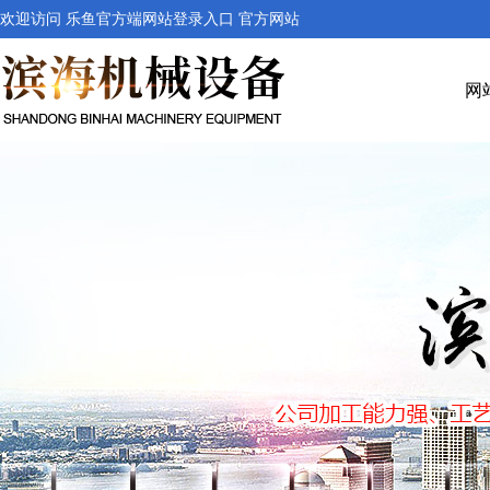
欢迎访问 乐鱼官方端网站登录入口 官方网站
网