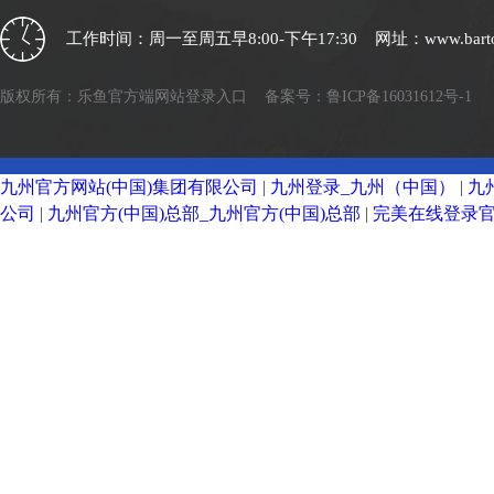
工作时间：周一至周五早8:00-下午17:30 网址：www.bartos
版权所有：乐鱼官方端网站登录入口
备案号：鲁ICP备16031612号-1
九州官方网站(中国)集团有限公司
|
九州登录_九州（中国）
|
九
公司
|
九州官方(中国)总部_九州官方(中国)总部
|
完美在线登录