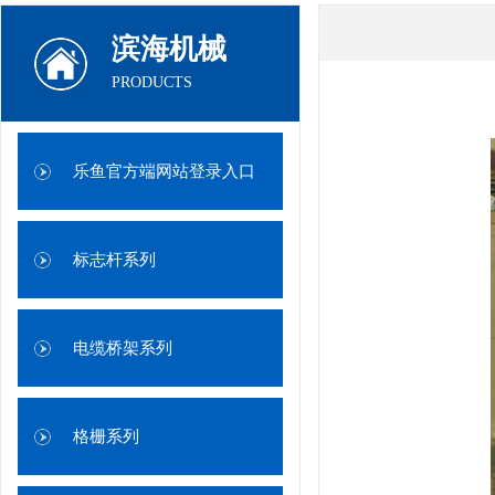
滨海机械
PRODUCTS
乐鱼官方端网站登录入口
标志杆系列
电缆桥架系列
格栅系列