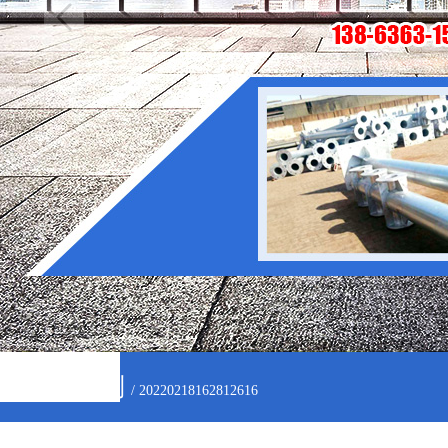
标志杆系列
/ 20220218162812616