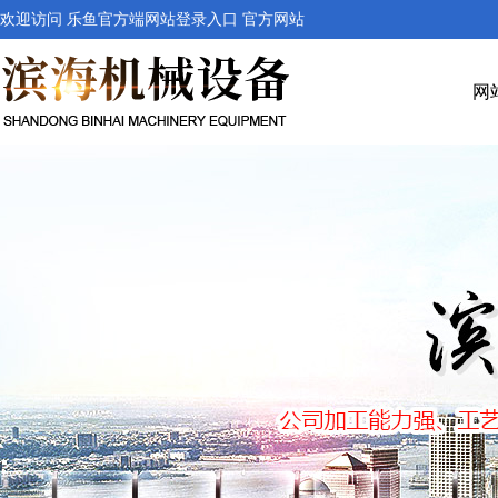
欢迎访问 乐鱼官方端网站登录入口 官方网站
网