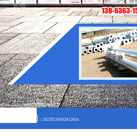
标志杆系列
/ 20220218162812616