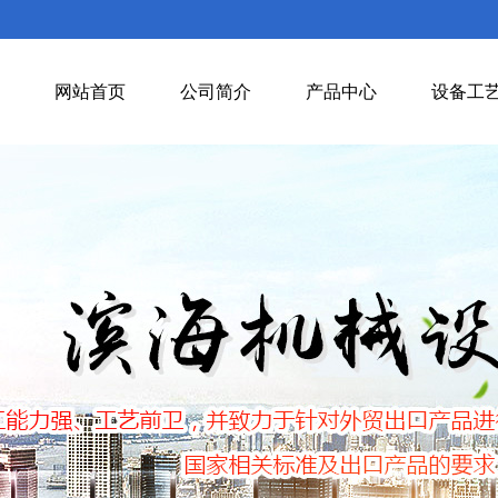
网站首页
公司简介
产品中心
设备工