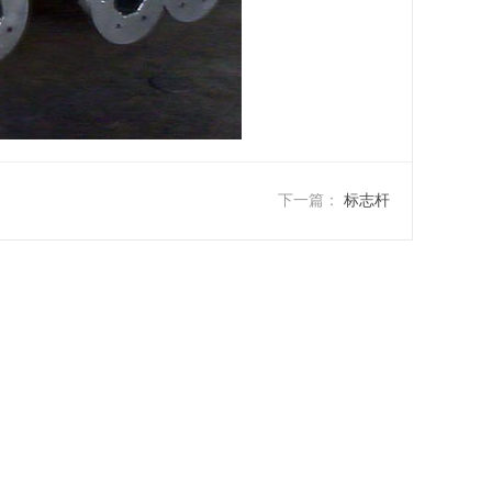
下一篇：
标志杆