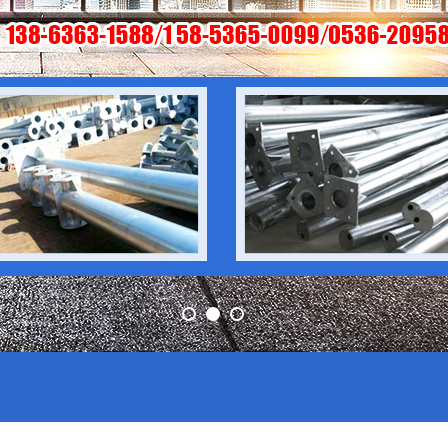
1
2
3