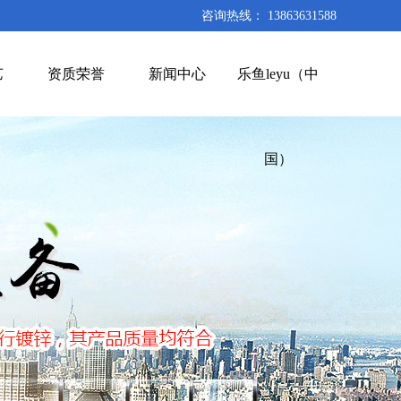
咨询热线： 13863631588
艺
资质荣誉
新闻中心
乐鱼leyu（中
国）